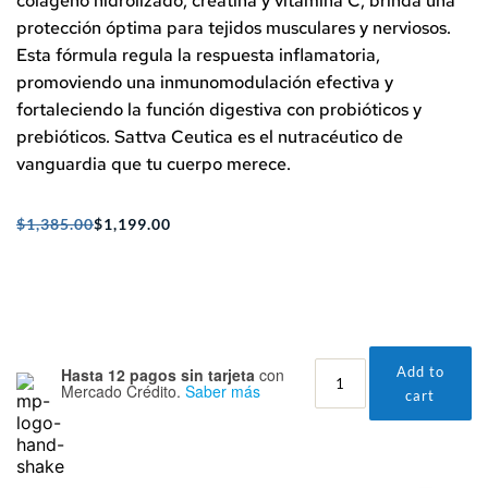
colágeno hidrolizado, creatina y vitamina C, brinda una
protección óptima para tejidos musculares y nerviosos.
Esta fórmula regula la respuesta inflamatoria,
promoviendo una inmunomodulación efectiva y
fortaleciendo la función digestiva con probióticos y
prebióticos.
Sattva
Ceutica
es el nutracéutico de
vanguardia que tu cuerpo merece.
$
1,385.00
$
1,199.00
Original
Current
price
price
was:
is:
$1,385.00.
$1,199.00.
SATTVA
Add to
Hasta 12 pagos sin tarjeta
con
Mercado Crédito.
Saber más
CEUTICA
cart
quantity