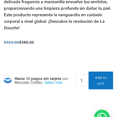
delicada fragancia a manzanilla envuelve tus sentidos,
proporcionando una limpieza profunda sin dañar tu piel.
Este producto representa la vanguardia en cuidado
corporal a nivel global. ¡Descubre la revolución de
La
Douche
!
$
423.00
$
380.00
Original
Current
price
price
was:
is:
$423.00.
$380.00.
LA
Add to
Hasta 12 pagos sin tarjeta
con
Mercado Crédito.
Saber más
DOUCHE
cart
quantity